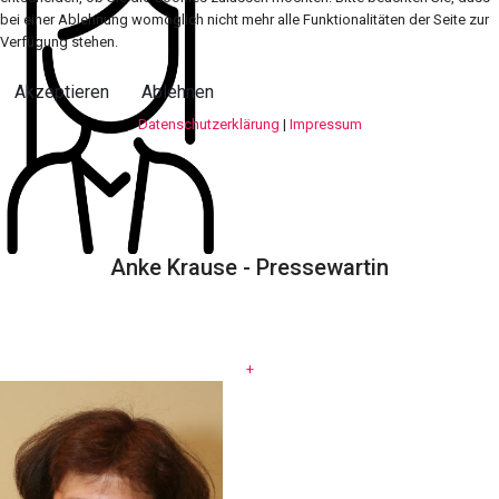
bei einer Ablehnung womöglich nicht mehr alle Funktionalitäten der Seite zur
Verfügung stehen.
Akzeptieren
Ablehnen
Datenschutzerklärung
|
Impressum
Anke Krause - Pressewartin
.
+